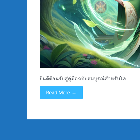
ยินดีต้อนรับสู่คู่มือฉบับสมบูรณ์สำหรับโล…
→
Read More