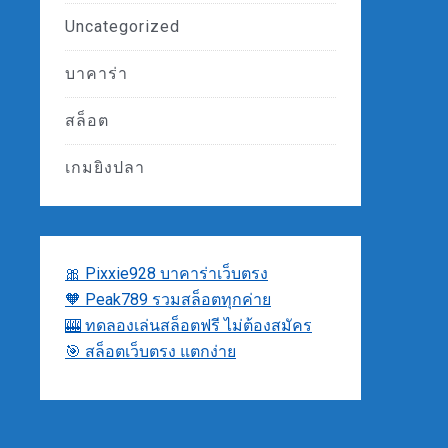
Uncategorized
บาคาร่า
สล็อต
เกมยิงปลา
🎀 Pixxie928 บาคาร่าเว็บตรง
🧡 Peak789 รวมสล็อตทุกค่าย
🎰 ทดลองเล่นสล็อตฟรี ไม่ต้องสมัคร
🎯 สล็อตเว็บตรง แตกง่าย