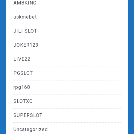
AMBKING
askmebet
JILI SLOT
JOKER123
LIVE22
PGSLOT
rpg168
SLOTXO
SUPERSLOT
Uncategorized