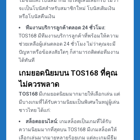
โมชั่นและโบนัสมากมายให้ผู้เล่นเลือกรับ ไม่ว่า
จะเป็นโบนัสสำหรับสมาชิกใหม่ โบนัสเติมเงิน
หรือโบนัสคืนเงิน
ทีมงานบริการลูกค้าตลอด 24 ชั่วโมง:
TOS168 มีทีมงานบริการลูกค้าที่พร้อมให้ความ
ช่วยเหลือผู้เล่นตลอด 24 ชั่วโมง ไม่ว่าคุณจะมี
ปัญหาหรือข้อสงสัยใดๆ ก็สามารถติดต่อทีมงาน
ได้ทันที
เกมยอดนิยมบน TOS168 ที่คุณ
ไม่ควรพลาด
TOS168
มีเกมยอดนิยมมากมายให้เลือกเล่น แต่
มีบางเกมที่ได้รับความนิยมเป็นพิเศษในหมู่ผู้เล่น
ชาวไทย ได้แก่:
สล็อตออนไลน์:
เกมสล็อตเป็นเกมที่ได้รับ
ความนิยมมากที่สุดบน TOS168 มีเกมสล็อตให้
เลือกเล่นมากมายหลายร้อยเกม แต่ละเกมมีธีม