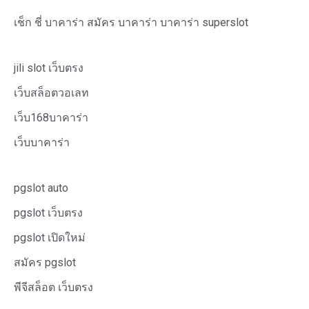
เช็ก ชี่ บาคาร่า
สมัคร บาคาร่า
บาคาร่า
superslot
jili slot เว็บตรง
เว็บสล็อตวอเลท
เว็บ168บาคาร่า
เว็บบาคาร่า
pgslot auto
pgslot เว็บตรง
pgslot เปิดใหม่
สมัคร pgslot
พีจีสล็อต เว็บตรง