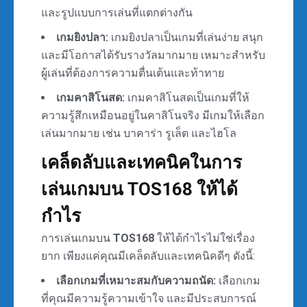
และรูปแบบการเล่นที่แตกต่างกัน
เกมยิงปลา:
เกมยิงปลาเป็นเกมที่เล่นง่าย สนุก
และมีโอกาสได้รับรางวัลมากมาย เหมาะสำหรับ
ผู้เล่นที่ต้องการความตื่นเต้นและท้าทาย
เกมคาสิโนสด:
เกมคาสิโนสดเป็นเกมที่ให้
ความรู้สึกเหมือนอยู่ในคาสิโนจริง มีเกมให้เลือก
เล่นมากมาย เช่น บาคาร่า รูเล็ต และไฮโล
เคล็ดลับและเทคนิคในการ
เล่นเกมบน TOS168 ให้ได้
กำไร
การเล่นเกมบน
TOS168
ให้ได้กำไรไม่ใช่เรื่อง
ยาก เพียงแค่คุณมีเคล็ดลับและเทคนิคดีๆ ดังนี้:
เลือกเกมที่เหมาะสมกับความถนัด:
เลือกเกม
ที่คุณมีความรู้ความเข้าใจ และมีประสบการณ์