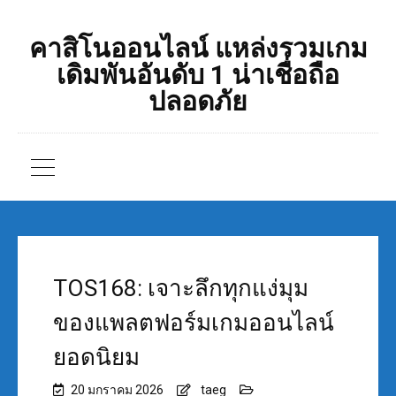
คาสิโนออนไลน์ แหล่งรวมเกม
เดิมพันอันดับ 1 น่าเชื่อถือ
ปลอดภัย
TOS168: เจาะลึกทุกแง่มุม
ของแพลตฟอร์มเกมออนไลน์
ยอดนิยม
20 มกราคม 2026
taeg