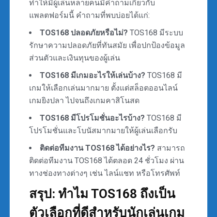
ทำให้มีผู้เล่นหลายคนมีคำถามเกี่ยวกับ
แพลตฟอร์มนี้ คำถามที่พบบ่อยได้แก่:
TOS168 ปลอดภัยหรือไม่?
TOS168 มีระบบ
รักษาความปลอดภัยที่ทันสมัย เพื่อปกป้องข้อมูล
ส่วนตัวและเงินทุนของผู้เล่น
TOS168 มีเกมอะไรให้เล่นบ้าง?
TOS168 มี
เกมให้เลือกเล่นมากมาย ตั้งแต่สล็อตออนไลน์
เกมยิงปลา ไปจนถึงเกมคาสิโนสด
TOS168 มีโปรโมชั่นอะไรบ้าง?
TOS168 มี
โปรโมชั่นและโบนัสมากมายให้ผู้เล่นเลือกรับ
ติดต่อทีมงาน TOS168 ได้อย่างไร?
สามารถ
ติดต่อทีมงาน TOS168 ได้ตลอด 24 ชั่วโมง ผ่าน
ทางช่องทางต่างๆ เช่น ไลน์แชท หรือโทรศัพท์
สรุป: ทำไม TOS168 ถึงเป็น
ตัวเลือกที่ดีสำหรับนักเล่นเกม