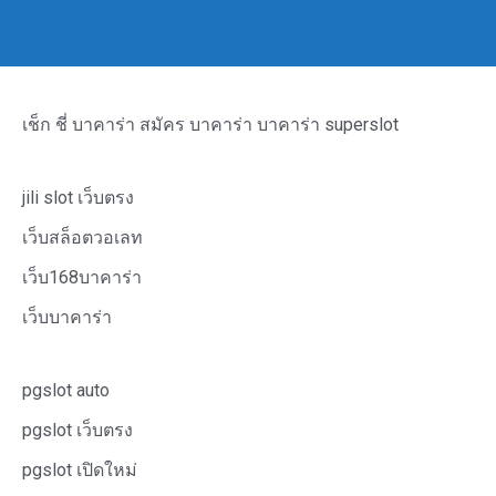
เช็ก ชี่ บาคาร่า
สมัคร บาคาร่า
บาคาร่า
superslot
jili slot เว็บตรง
เว็บสล็อตวอเลท
เว็บ168บาคาร่า
เว็บบาคาร่า
pgslot auto
pgslot เว็บตรง
pgslot เปิดใหม่