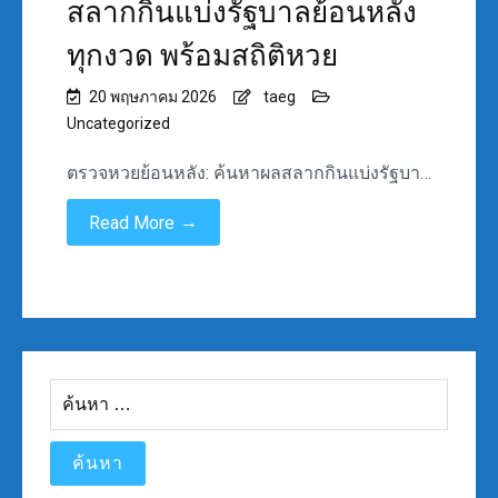
สลากกินแบ่งรัฐบาลย้อนหลัง
ทุกงวด พร้อมสถิติหวย
20 พฤษภาคม 2026
taeg
Uncategorized
ตรวจหวยย้อนหลัง: ค้นหาผลสลากกินแบ่งรัฐบา…
→
Read More
ค้นหา
สำหรับ: