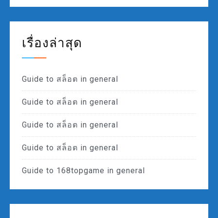
เรื่องล่าสุด
Guide to สล็อต in general
Guide to สล็อต in general
Guide to สล็อต in general
Guide to สล็อต in general
Guide to 168topgame in general