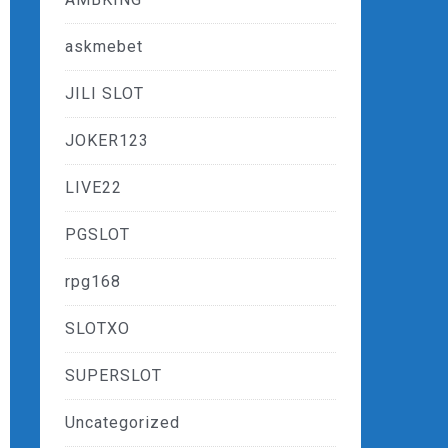
askmebet
JILI SLOT
JOKER123
LIVE22
PGSLOT
rpg168
SLOTXO
SUPERSLOT
Uncategorized