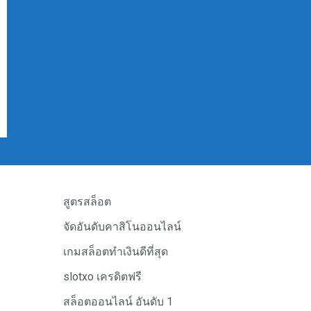
สูตรสล็อต
จัดอันดับคาสิโนออนไลน์
เกมสล็อตทำเงินดีที่สุด
slotxo เครดิตฟรี
สล็อตออนไลน์ อันดับ 1