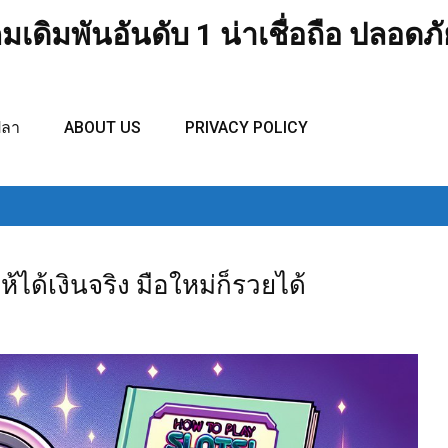
ดิมพันอันดับ 1 น่าเชื่อถือ ปลอดภั
ปลา
ABOUT US
PRIVACY POLICY
ห้ได้เงินจริง มือใหม่ก็รวยได้