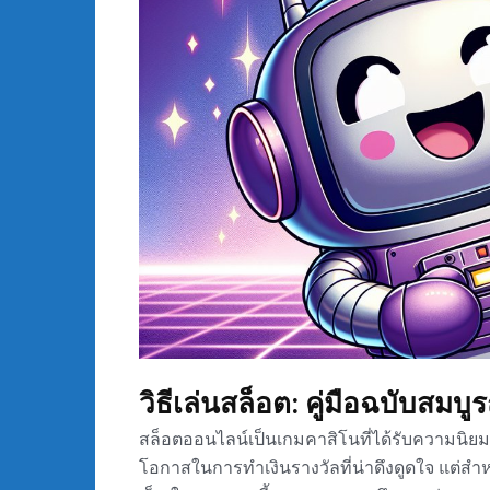
วิธีเล่นสล็อต: คู่มือฉบับสมบู
สล็อตออนไลน์เป็นเกมคาสิโนที่ได้รับความนิย
โอกาสในการทำเงินรางวัลที่น่าดึงดูดใจ แต่สำหร