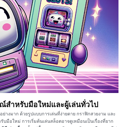
รณ์สำหรับมือใหม่และผู้เล่นทั่วไป
มอย่างมาก ด้วยรูปแบบการเล่นที่ง่ายดาย กราฟิกสวยงาม และ
ับมือใหม่ การเริ่มต้นเล่นสล็อตอาจดูเหมือนเป็นเรื่องที่ยาก