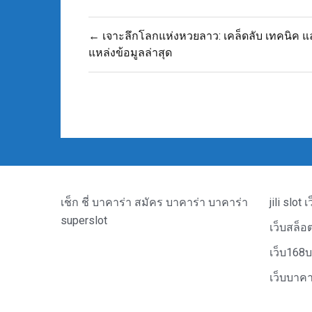
แนะแนว
← เจาะลึกโลกแห่งหวยลาว: เคล็ดลับ เทคนิค แ
เรื่อง
แหล่งข้อมูลล่าสุด
เช็ก ชี่ บาคาร่า
สมัคร บาคาร่า
บาคาร่า
jili slot 
superslot
เว็บสล็
เว็บ168
เว็บบาคา