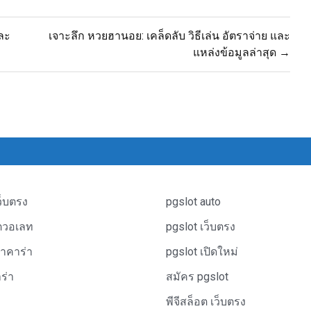
ละ
เจาะลึก หวยฮานอย: เคล็ดลับ วิธีเล่น อัตราจ่าย และ
แหล่งข้อมูลล่าสุด →
เว็บตรง
pgslot auto
อตวอเลท
pgslot เว็บตรง
บาคาร่า
pgslot เปิดใหม่
ร่า
สมัคร pgslot
พีจีสล็อต เว็บตรง